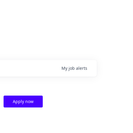
My
job
alerts
Apply now