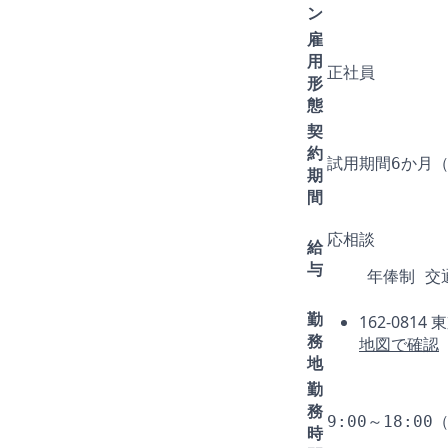
ン
雇
用
正社員
形
態
契
約
試用期間6か月
期
間
応相談
給
与
年俸制 交
勤
162-0814 
務
地図で確認
地
勤
務
9:00～18:
時