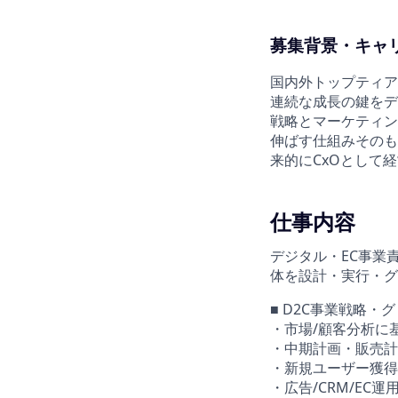
募集背景・キャ
国内外トップティア
連続な成長の鍵をデ
戦略とマーケティン
伸ばす仕組みそのも
来的にCxOとして
仕事内容
デジタル・EC事業
体を設計・実行・グ
■ D2C事業戦略・
・市場/顧客分析に
・中期計画・販売計
・新規ユーザー獲得
・広告/CRM/EC運