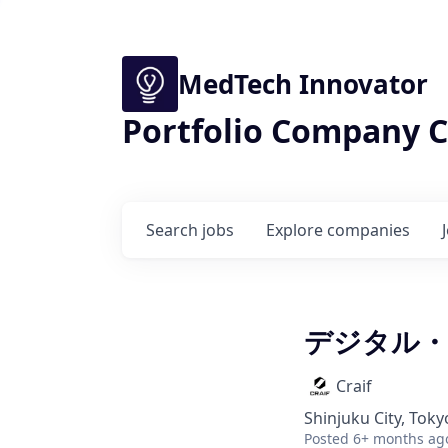
MedTech Innovator
Portfolio Company C
Search
jobs
Explore
companies
デジタル・
Craif
Shinjuku City, Toky
Posted
6+ months ag