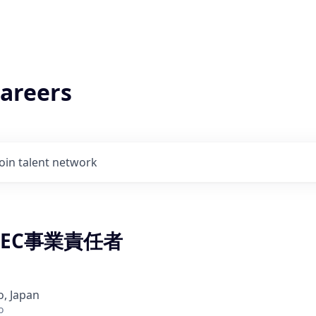
areers
Join talent network
EC事業責任者
o, Japan
o