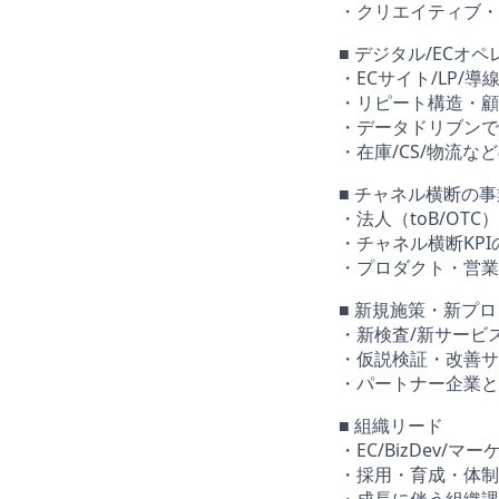
・クリエイティブ・
■ デジタル/ECオ
・ECサイト/LP/導
・リピート構造・顧
・データドリブンで
・在庫/CS/物流
■ チャネル横断の
・法人（toB/OT
・チャネル横断KP
・プロダクト・営業
■ 新規施策・新プロ
・新検査/新サービス
・仮説検証・改善サ
・パートナー企業と
■ 組織リード
・EC/BizDev
・採用・育成・体制
・成長に伴う組織課