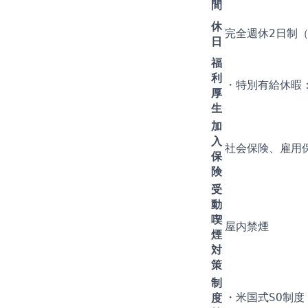
間
休
完全週休2日制
日
福
利
・特別有給休暇
厚
生
加
入
社会保険、雇用
保
険
受
動
喫
屋内禁煙
煙
対
策
制
度
・米国式SO制度