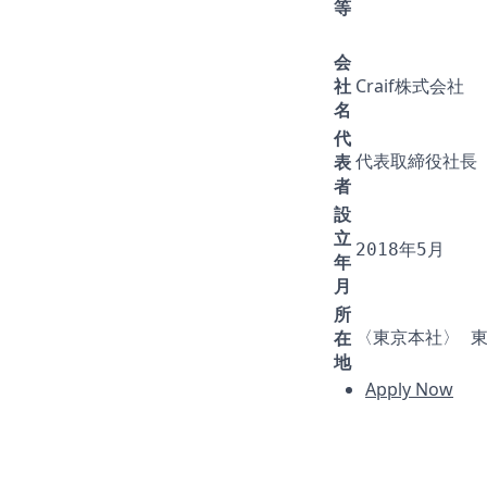
等
会
社
Craif株式会社
名
代
表
代表取締役社長
者
設
立
2018年5月
年
月
所
在
〈東京本社〉 東京都
地
Apply Now