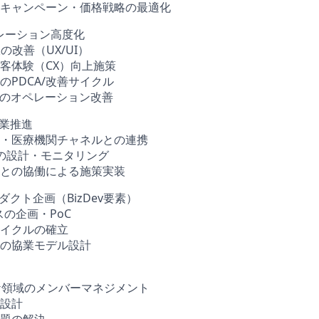
キャンペーン・価格戦略の最適化
ペレーション高度化
線の改善（UX/UI）
客体験（CX）向上施策
のPDCA/改善サイクル
などのオペレーション改善
事業推進
C）・医療機関チャネルとの連携
Iの設計・モニタリング
との協働による施策実装
ダクト企画（BizDev要素）
の企画・PoC
イクルの確立
の協業モデル設計
/マーケ領域のメンバーマネジメント
設計
題の解決