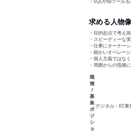
・SQLやBIツー
求める人物
・目的起点で考え抜
・スピーディーな実
・仕事にオーナーシ
・細かいオペレーシ
・個人主義ではなく
・周囲からの指摘に
職
種
/
募
集
デジタル・EC事
ポ
ジ
シ
ョ