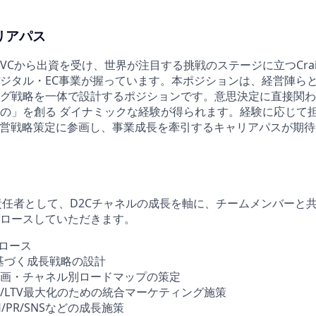
リアパス
VCから出資を受け、世界が注目する挑戦のステージに立つCra
ジタル・EC事業が握っています。本ポジションは、経営陣ら
グ戦略を一体で設計するポジションです。意思決定に直接関わ
の」を創る ダイナミックな経験が得られます。経験に応じて
経営戦略策定に参画し、事業成長を牽引するキャリアパスが期
責任者として、D2Cチャネルの成長を軸に、チームメンバーと
ロースしていただきます。
グロース
基づく成長戦略の設計
画・チャネル別ロードマップの策定
/LTV最大化のための統合マーケティング施策
用/PR/SNSなどの成長施策