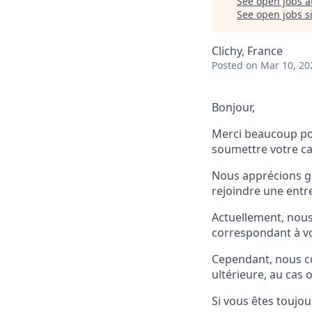
See open jobs a
See open jobs si
Clichy, France
Posted
on Mar 10, 20
Bonjour,
Merci beaucoup pou
soumettre votre c
Nous apprécions g
rejoindre une entr
Actuellement, nou
correspondant à vo
Cependant, nous co
ultérieure, au cas 
Si vous êtes toujo