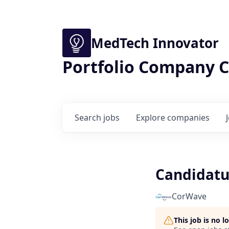
MedTech Innovator
Portfolio Company C
Search
jobs
Explore
companies
Candidatu
CorWave
This job is no 