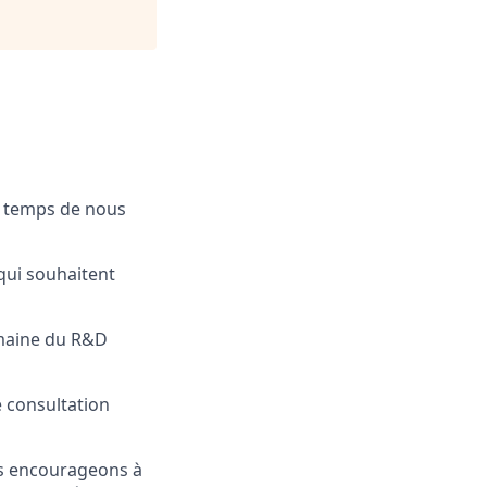
e temps de nous
ui souhaitent
omaine du R&D
 consultation
us encourageons à