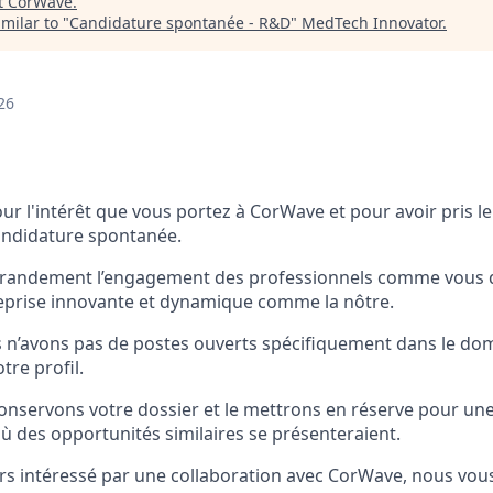
t
CorWave
.
milar to "
Candidature spontanée - R&D
"
MedTech Innovator
.
26
r l'intérêt que vous portez à CorWave et pour avoir pris l
andidature spontanée.
randement l’engagement des professionnels comme vous q
eprise innovante et dynamique comme la nôtre.
s n’avons pas de postes ouverts spécifiquement dans le d
tre profil.
nservons votre dossier et le mettrons en réserve pour une
où des opportunités similaires se présenteraient.
urs intéressé par une collaboration avec CorWave, nous vo