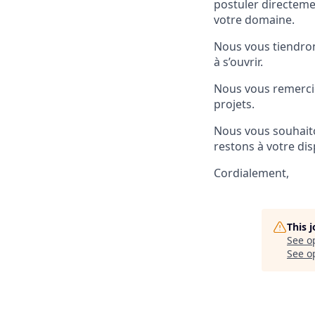
postuler directeme
votre domaine.
Nous vous tiendron
à s’ouvrir.
Nous vous remercio
projets.
Nous vous souhaito
restons à votre di
Cordialement,
This 
See o
See op