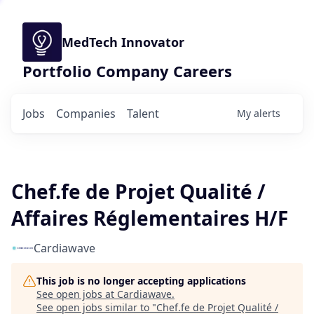
MedTech Innovator
Portfolio Company Careers
Jobs
Companies
Talent
My
alerts
Chef.fe de Projet Qualité /
Affaires Réglementaires H/F
Cardiawave
This job is no longer accepting applications
See open jobs at
Cardiawave
.
See open jobs similar to "
Chef.fe de Projet Qualité /